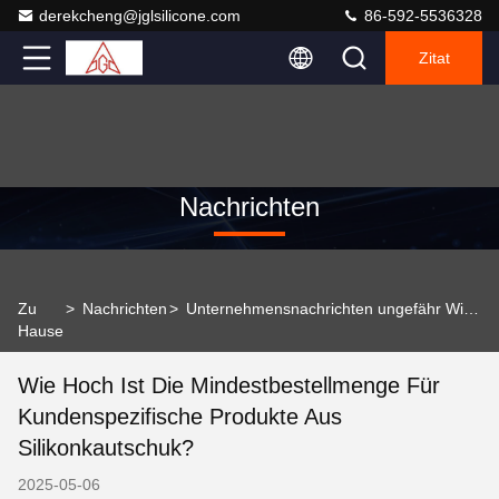
derekcheng@jglsilicone.com
86-592-5536328
Zitat
Nachrichten
Zu
>
Nachrichten
>
Unternehmensnachrichten ungefähr Wie hoch ist die Mindestbestellmenge für kundenspezifische Produkte aus Silikonkautschuk?
Hause
Wie Hoch Ist Die Mindestbestellmenge Für
Kundenspezifische Produkte Aus
Silikonkautschuk?
2025-05-06