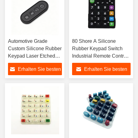
Automotive Grade
80 Shore A Silicone
Custom Silicone Rubber
Rubber Keypad Switch
Keypad Laser Etched
Industrial Remote Control
Button for Car Key Fob
1M Cycle Tactile
Erhalten Sie besten
Erhalten Sie besten
Steering Control
Feedback
-40/+125C 500K Cycle
Preis
Preis