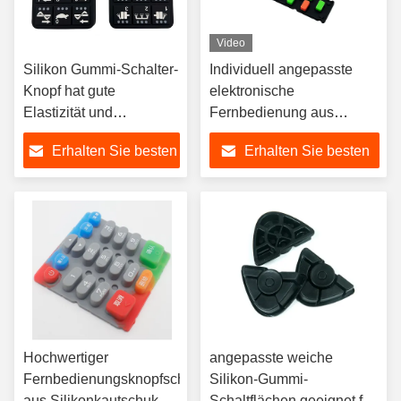
Video
Silikon Gummi-Schalter-
Individuell angepasste
Knopf hat gute
elektronische
Elastizität und
Fernbedienung aus
berührungsfähige
Silikon Gummi Gummi
Erhalten Sie besten
Erhalten Sie besten
Empfindung
Tastatur mit langlebigen
Sprühgefühl und Öl
Preis
Preis
Hochwertiger
angepasste weiche
Fernbedienungsknopfschalter
Silikon-Gummi-
aus Silikonkautschuk,
Schaltflächen geeignet für