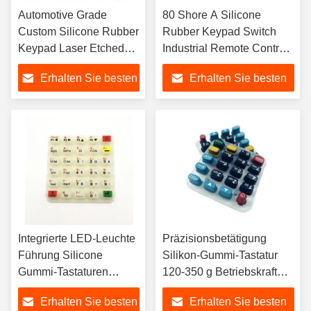
Automotive Grade
80 Shore A Silicone
Custom Silicone Rubber
Rubber Keypad Switch
Keypad Laser Etched
Industrial Remote Control
Button for Car Key Fob
1M Cycle Tactile
Erhalten Sie besten
Erhalten Sie besten
Steering Control
Feedback
-40/+125C 500K Cycle
Preis
Preis
Integrierte LED-Leuchte
Präzisionsbetätigung
Führung Silicone
Silikon-Gummi-Tastatur
Gummi-Tastaturen
120-350 g Betriebskraft
Hintergrundbeleuchtung
Optimierte Snap-Tactile-
Erhalten Sie besten
Erhalten Sie besten
Blau-Weiß beleuchtete
Rückkopplung für