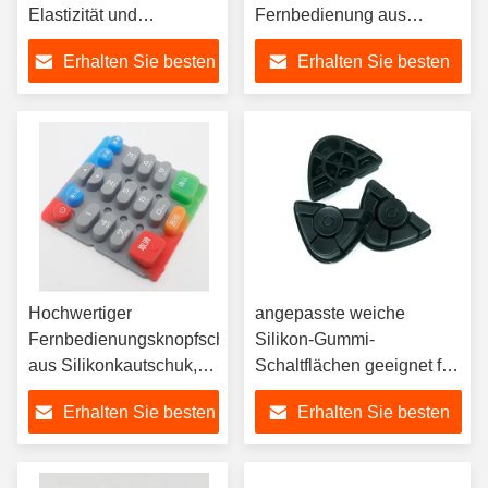
Elastizität und
Fernbedienung aus
berührungsfähige
Silikon Gummi Gummi
Erhalten Sie besten
Erhalten Sie besten
Empfindung
Tastatur mit langlebigen
Sprühgefühl und Öl
Preis
Preis
Hochwertiger
angepasste weiche
Fernbedienungsknopfschalter
Silikon-Gummi-
aus Silikonkautschuk,
Schaltflächen geeignet für
farbenfrohe Anpassung
industrielle Silikon-
Erhalten Sie besten
Erhalten Sie besten
Tastaturknöpfe
Preis
Preis