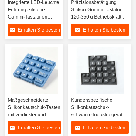
Integrierte LED-Leuchte
Präzisionsbetätigung
Führung Silicone
Silikon-Gummi-Tastatur
Gummi-Tastaturen
120-350 g Betriebskraft
Hintergrundbeleuchtung
Optimierte Snap-Tactile-
Erhalten Sie besten
Erhalten Sie besten
Blau-Weiß beleuchtete
Rückkopplung für
Tasten für dunkle
Steuerungen
Preis
Preis
Umgebungen
Maßgeschneiderte
Kundenspezifische
Silikonkautschuk-Tasten
Silikonkautschuk-
mit verdickter und
schwarze Industriegeräte-
haltbarer Ausrüstung
Bedientasten für
Erhalten Sie besten
Erhalten Sie besten
Bedienfeld