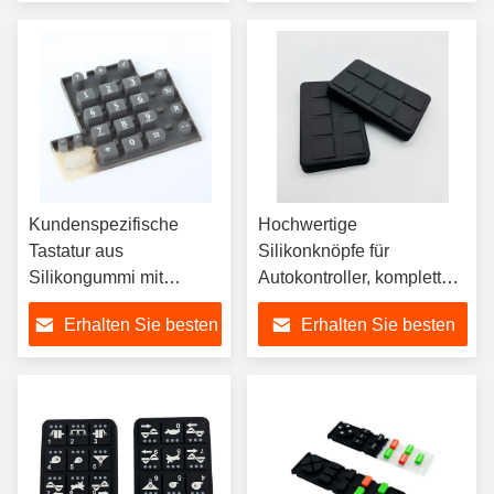
Preis
Preis
Kundenspezifische
Hochwertige
Tastatur aus
Silikonknöpfe für
Silikongummi mit
Autokontroller, komplett
Carbonpartikel-
individuell mit allen
Erhalten Sie besten
Erhalten Sie besten
Bildschirmdruck
Aspekten der
Schlüsselkoordination.
Preis
Preis