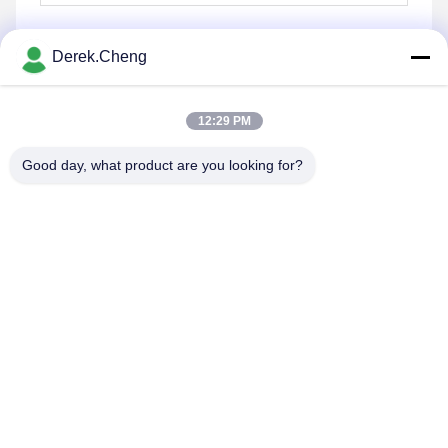
Derek.Cheng
Senden Sie
12:29 PM
Good day, what product are you looking for?
Xiamen Juguangli Import & Export Co., Ltd
derekcheng@jglsilicone.com
86-592-5536328
Fünfte Etage, Gebäude A, Nr. 388 Houkeng Houshe,
Bezirk Huli, Xiamen 361015 China.