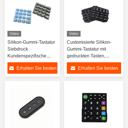
Video
Video
Silikon-Gummi-Tastatur
Customisierte Silikon-
Siebdruck
Gummi-Tastatur mit
Kundenspezifische
gedruckten Tasten,
Größe Silikon-Gummi-
Fernbedienung
Erhalten Sie besten
Erhalten Sie besten
Tastatur Formgebung
Preis
Preis