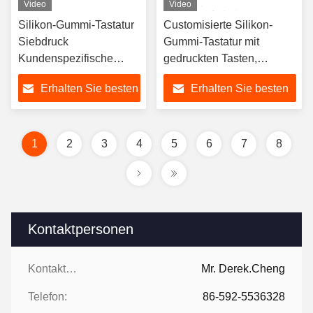
Video
Video
Silikon-Gummi-Tastatur
Customisierte Silikon-
Siebdruck
Gummi-Tastatur mit
Kundenspezifische
gedruckten Tasten,
Größe Silikon-Gummi-
Fernbedienung
Erhalten Sie besten
Erhalten Sie besten
Tastatur Formgebung
Preis
Preis
1
2
3
4
5
6
7
8
Kontaktpersonen
Kontaktpersonen:
Mr. Derek.Cheng
Telefon:
86-592-5536328