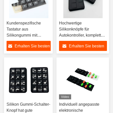
Kundenspezifische
Hochwertige
Tastatur aus
Silikonknöpfe für
Silikongummi mit
Autokontroller, komplett
Carbonpartikel-
individuell mit allen
Erhalten Sie besten
Erhalten Sie besten
Bildschirmdruck
Aspekten der
Schlüsselkoordination.
Preis
Preis
Video
Silikon Gummi-Schalter-
Individuell angepasste
Knopf hat gute
elektronische