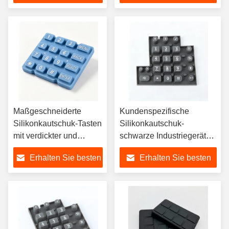
Tasten für dunkle
Steuerungen
Preis
Preis
Umgebungen
Maßgeschneiderte
Kundenspezifische
Silikonkautschuk-Tasten
Silikonkautschuk-
mit verdickter und
schwarze Industriegeräte-
haltbarer Ausrüstung
Bedientasten für
Erhalten Sie besten
Erhalten Sie besten
Bedienfeld
Preis
Preis