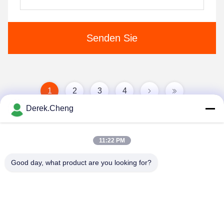
Senden Sie
1
2
3
4
Derek.Cheng
11:22 PM
Good day, what product are you looking for?
Xiamen Juguangli Import & Export Co., Ltd
derekcheng@jglsilicone.com