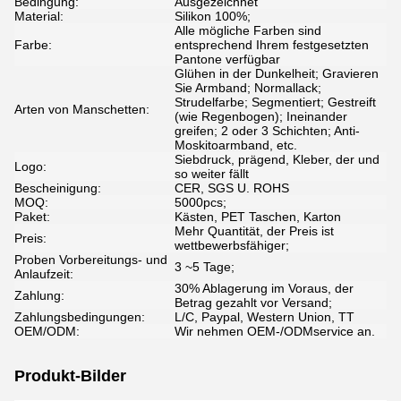
Bedingung:
Ausgezeichnet
Material:
Silikon 100%;
Alle mögliche Farben sind
Farbe:
entsprechend Ihrem festgesetzten
Pantone verfügbar
Glühen in der Dunkelheit; Gravieren
Sie Armband; Normallack;
Strudelfarbe; Segmentiert; Gestreift
Arten von Manschetten:
(wie Regenbogen); Ineinander
greifen; 2 oder 3 Schichten; Anti-
Moskitoarmband, etc.
Siebdruck, prägend, Kleber, der und
Logo:
so weiter fällt
Bescheinigung:
CER, SGS U. ROHS
MOQ:
5000pcs;
Paket:
Kästen, PET Taschen, Karton
Mehr Quantität, der Preis ist
Preis:
wettbewerbsfähiger;
Proben Vorbereitungs- und
3 ~5 Tage;
Anlaufzeit:
30% Ablagerung im Voraus, der
Zahlung:
Betrag gezahlt vor Versand;
Zahlungsbedingungen:
L/C, Paypal, Western Union, TT
OEM/ODM:
Wir nehmen OEM-/ODMservice an.
Produkt-Bilder