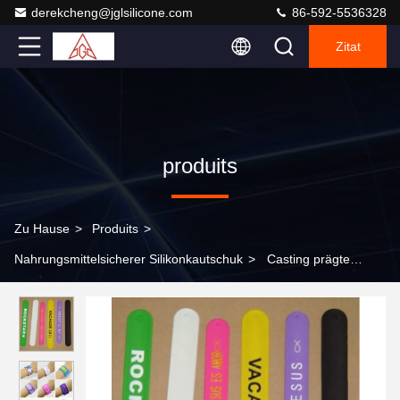
derekcheng@jglsilicone.com
86-592-5536328
Zitat
produits
Zu Hause
>
Produits
>
Nahrungsmittelsicherer Silikonkautschuk
>
Casting prägte
2.0mm kundenspezifische Silikon-Klaps-Armbänder