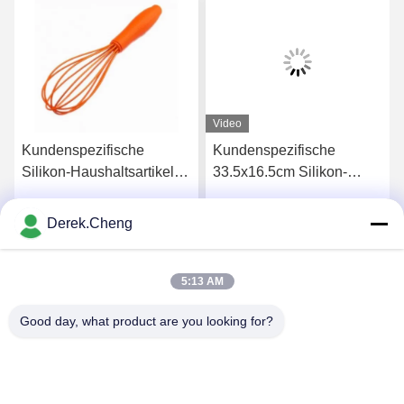
Video
Kundenspezifische
Kundenspezifische
Silikon-Haushaltsartikel
33.5x16.5cm Silikon-
10 Zoll-Schneebesen
Handhandschuhe für
SGS
Abwasch
Derek.Cheng
s
Erhalten Sie besten Preis
Erhalten Sie besten Preis
5:13 AM
Good day, what product are you looking for?
Xiamen Juguangli Import & Export Co., Ltd