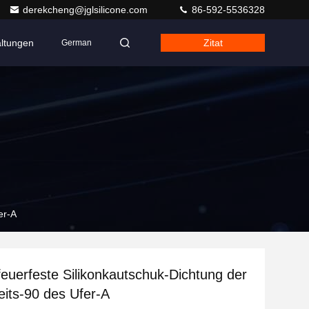
derekcheng@jglsilicone.com
86-592-5536328
altungen
Zitat
German
er-A
euerfeste Silikonkautschuk-Dichtung der
its-90 des Ufer-A