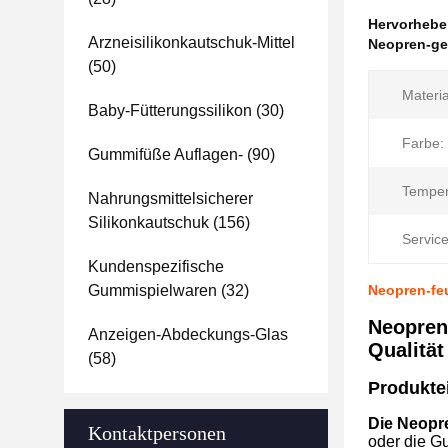
Hervorheb
Arzneisilikonkautschuk-Mittel
Neopren-ge
(50)
Materia
Baby-Fütterungssilikon
(30)
Farbe:
Gummifüße Auflagen-
(90)
Temper
Nahrungsmittelsicherer
Silikonkautschuk
(156)
Service
Kundenspezifische
Gummispielwaren
(32)
Neopren-fe
Neopren
Anzeigen-Abdeckungs-Glas
Qualität
(58)
Produkte
Die Neopr
Kontaktpersonen
oder die G