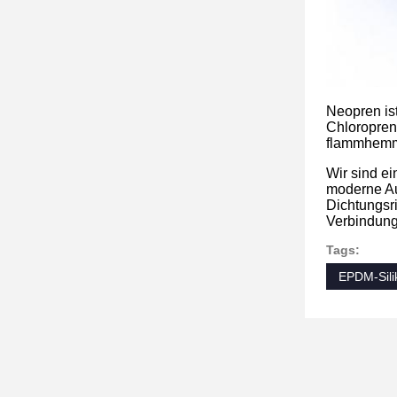
Neopren is
Chloropren,
flammhemme
Wir sind ei
moderne Aus
Dichtungsri
Verbindung 
Tags:
EPDM-Sili