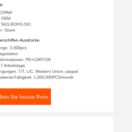
ls
: CHINA
: OEM
ng: SGS,ROHS,ISO
r: Soem
erschiffen-Ausdrücke
enge: 3,000pcs
egotiation
Informationen: PE+CARTON
17 Arbeitstage
gungen: T/T, L/C, Western Union, paypal
aterial-Fähigkeit: 1,000,000PCS/month
lten Sie besten Preis