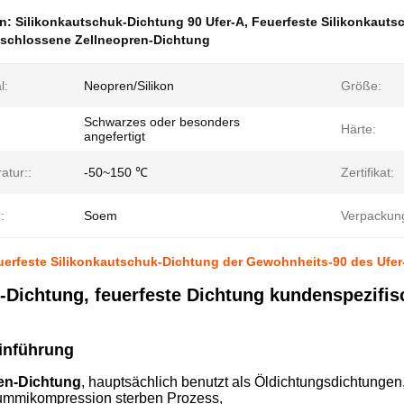
en:
Silikonkautschuk-Dichtung 90 Ufer-A
,
Feuerfeste Silikonkauts
schlossene Zellneopren-Dichtung
l:
Neopren/Silikon
Größe:
Schwarzes oder besonders
Härte:
angefertigt
atur::
-50~150 ℃
Zertifikat:
:
Soem
Verpackun
uerfeste Silikonkautschuk-Dichtung der Gewohnheits-90 des Ufer
-Dichtung, feuerfeste Dichtung kundenspezifis
inführung
en-Dichtung
, hauptsächlich benutzt als Öldichtungsdichtunge
ummikompression sterben Prozess,