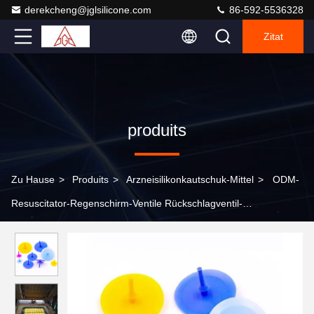
derekcheng@jglsilicone.com
86-592-5536328
Zitat
produits
Zu Hause
>
Produits
>
Arzneisilikonkautschuk-Mittel
>
ODM-
Resuscitator-Regenschirm-Ventile Rückschlagventil-
Arzneisilikonkautschuk-Mittel