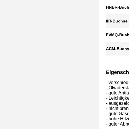
HNBR-Buch
IIR-Buchse
FVMQ-Buc
ACM-Buch
Eigensch
verschied
-
- Ölwiderst
- gute Antia
- Leichtigk
- ausgezei
- nicht bre
- gute Gasd
- hohe Hitz
- guter Ab