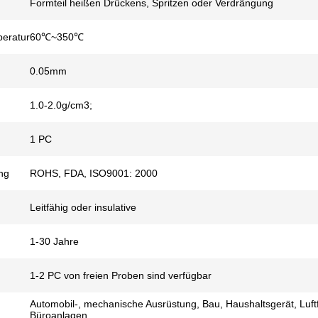
Formteil heißen Drückens, Spritzen oder Verdrängung
peratur
60℃~350℃
0.05mm
1.0-2.0g/cm3;
1 PC
ng
ROHS, FDA, ISO9001: 2000
Leitfähig oder insulative
1-30 Jahre
1-2 PC von freien Proben sind verfügbar
Automobil-, mechanische Ausrüstung, Bau, Haushaltsgerät, Luftf
Büroanlagen,