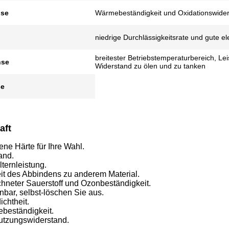
se
Wärmebeständigkeit und Oxidationswide
niedrige Durchlässigkeitsrate und gute e
breitester Betriebstemperaturbereich, Lei
hse
Widerstand zu ölen und zu tanken
se
aft
ene Härte für Ihre Wahl.
and.
lternleistung.
eit des Abbindens zu anderem Material.
chneter Sauerstoff und Ozonbeständigkeit.
nnbar, selbst-löschen Sie aus.
ichtheit.
ebeständigkeit.
nutzungswiderstand.