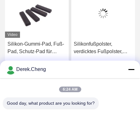
Video
Silikon-Gummi-Pad, Fuß-
Silikonfußpolster,
Pad, Schutz-Pad für
verdicktes Fußpolster,
verschiedene Größen
stoßdämpfend,
rutschfester,
Derek.Cheng
s
Erhalten Sie besten Preis
Erhalten Sie besten Preis
Druckschneidungs-
Anpassung
6:24 AM
Good day, what product are you looking for?
Xiamen Juguangli Import & Export Co., Ltd
derekcheng@jglsilicone.com