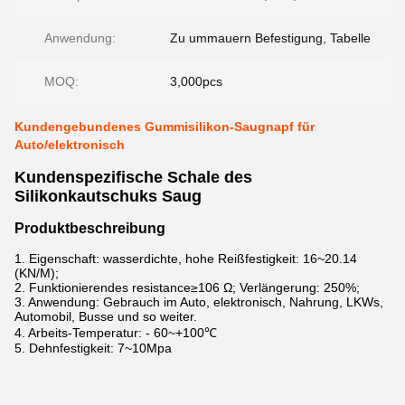
Anwendung:
Zu ummauern Befestigung, Tabelle
MOQ:
3,000pcs
Kundengebundenes Gummisilikon-Saugnapf für
Auto/elektronisch
Kundenspezifische Schale des
Silikonkautschuks Saug
Produktbeschreibung
1.
Eigenschaft: wasserdichte, hohe Reißfestigkeit: 16~20.14
(KN/M);
2. Funktionierendes resistance≥106 Ω; Verlängerung: 250%;
3. Anwendung: Gebrauch im Auto, elektronisch, Nahrung, LKWs,
Automobil, Busse und so weiter.
4. Arbeits-Temperatur: - 60~+100℃
5. Dehnfestigkeit: 7~10Mpa