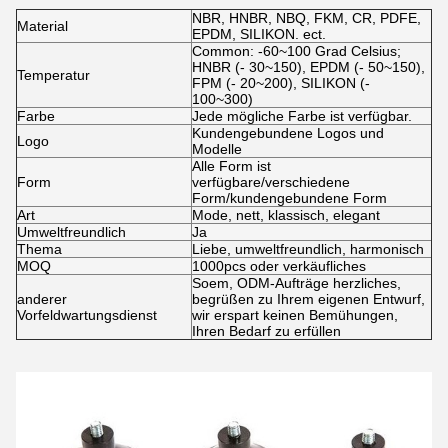
NBR, HNBR, NBQ, FKM, CR, PDFE,
Material
EPDM, SILIKON. ect.
Common: -60~100 Grad Celsius;
HNBR (- 30~150), EPDM (- 50~150),
Temperatur
FPM (- 20~200), SILIKON (-
100~300)
Farbe
Jede mögliche Farbe ist verfügbar.
Kundengebundene Logos und
Logo
Modelle
Alle Form ist
Form
verfügbare/verschiedene
Form/kundengebundene Form
Art
Mode, nett, klassisch, elegant
Umweltfreundlich
Ja
Thema
Liebe, umweltfreundlich, harmonisch
MOQ
1000pcs oder verkäufliches
Soem, ODM-Aufträge herzliches,
anderer
begrüßen zu Ihrem eigenen Entwurf,
Vorfeldwartungsdienst
wir erspart keinen Bemühungen,
Ihren Bedarf zu erfüllen