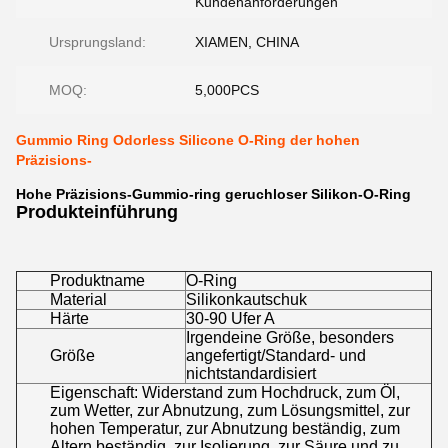
Kundenanforderungen
Ursprungsland:
XIAMEN, CHINA
MOQ:
5,000PCS
Gummio Ring Odorless Silicone O-Ring der hohen
Präzisions-
Hohe Präzisions-Gummio-ring geruchloser Silikon-O-Ring
Produkteinführung
Produktname
O-Ring
Material
Silikonkautschuk
Härte
30-90 Ufer A
Irgendeine Größe, besonders
Größe
angefertigt/Standard- und
nichtstandardisiert
Eigenschaft: Widerstand zum Hochdruck, zum Öl,
zum Wetter, zur Abnutzung, zum Lösungsmittel, zur
hohen Temperatur, zur Abnutzung beständig, zum
Altern beständig, zur Isolierung, zur Säure und zu