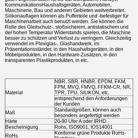
KommunikationsHaushaltsgeräten, Automobilen,
Maschinerie, Bau und anderen Gebieten weitverbreitet.
Silikonauflagen können als Pufferteile und -befestiger für
Maschinenarbeit auch benutzt werden. Sie können die
Rolle des Gleitschutz-, stoßsicherem, antistatischem und
der hohen Temperatur Widerstands spielen, die Maschine
besser zu schützen und Verlust zu verringern. Gleichzeitig
verwendet im Plexiglas-, Glashandwerk, im
Präsentationsständer, in den Haushaltsgeräten, in den
Möbelprodukten, in den Hardware-Zusätzen, in den
transparenten Plastikprodukten, in etc.
NBR, SBR, HNBR, EPDM, FKM,
FPM, MVQ, FMVQ, FFKM-CR, NR,
Material
TPR, TPU, SILIKON, etc.
entsprechend den Anforderungen
der Kunden
Standardgrößen, können auch
Maß
besonders angefertigt werden
Härte
20-90 Ufer A oder IRHD
Bescheinigung
Rohs, ISO9001, IOS14001
Konforme grüne Produkte RoHs-
RoHs