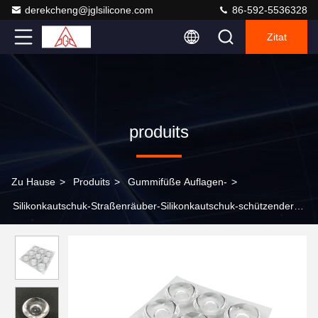
derekcheng@jglsilicone.com
86-592-5536328
Zitat
produits
Zu Hause
>
Produits
>
Gummifüße Auflagen-
>
Silikonkautschuk-Straßenräuber-Silikonkautschuk-schützender
Straßenräuber-nicht Beleg