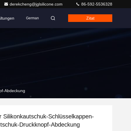
derekcheng@jglsilicone.com
86-592-5536328
altungen
Zitat
German
opf-Abdeckung
er Silikonkautschuk-Schlüsselkappen-
utschuk-Druckknopf-Abdeckung