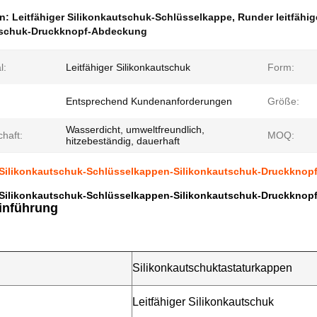
en:
Leitfähiger Silikonkautschuk-Schlüsselkappe
,
Runder leitfähi
tschuk-Druckknopf-Abdeckung
l:
Leitfähiger Silikonkautschuk
Form:
Entsprechend Kundenanforderungen
Größe:
Wasserdicht, umweltfreundlich,
haft:
MOQ:
hitzebeständig, dauerhaft
r Silikonkautschuk-Schlüsselkappen-Silikonkautschuk-Druckkno
r Silikonkautschuk-Schlüsselkappen-Silikonkautschuk-Druckkno
inführung
Silikonkautschuktastaturkappen
Leitfähiger Silikonkautschuk