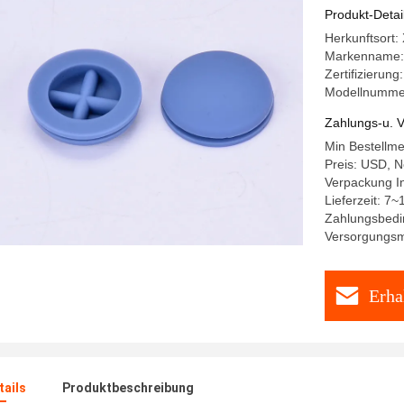
Produkt-Detai
Herkunftsort
Markenname
Zertifizieru
Modellnumme
Zahlungs-u. V
Min Bestellm
Preis: USD, N
Verpackung I
Lieferzeit: 7~
Zahlungsbedi
Versorgungsm
Erha
ails
Produktbeschreibung