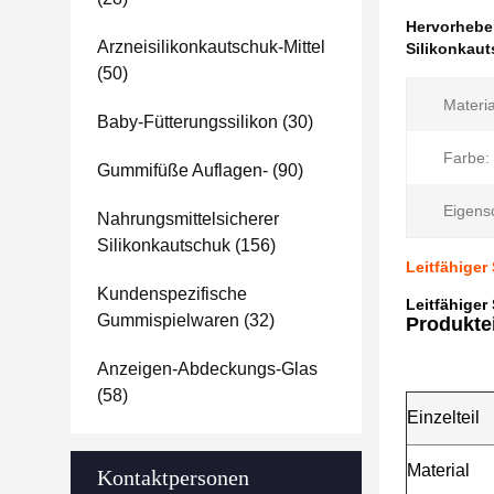
Hervorheb
Arzneisilikonkautschuk-Mittel
Silikonkau
(50)
Materia
Baby-Fütterungssilikon
(30)
Farbe:
Gummifüße Auflagen-
(90)
Eigensc
Nahrungsmittelsicherer
Silikonkautschuk
(156)
Leitfähige
Kundenspezifische
Leitfähige
Gummispielwaren
(32)
Produkte
Anzeigen-Abdeckungs-Glas
(58)
Einzelteil
Material
Kontaktpersonen