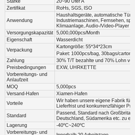
Stärke
20~90 Ufer A
Zertifikat
RoHs, SGS, ISO
Haushaltsgeräte, automatische Türe
Anwendung
Industriemaschinen, Fernsehen, spez
Klimaanlage, Audio-/Video-Player
Versorgungskapazität
5,000,000pcs/Month
Eigenschaft
Wasserdicht
Kartongröße: 55*34*23cm
Verpackung
Paket: 1000pcs/bag, 30bags/carton
Zahlung
30% T/T bezahlte und 70% Lohn vor
Preisbedingungen
EXW, UHRKETTE
Vorbereitungs- und
Anlaufzeit
MOQ
5,000pcs
Versand-Hafen
Xiamen-Hafen
Wir haben unsere eigene Fabrik für al
Vorteile
Lieferfrist und konkurrenzfähiger Pre
Passend, Standard nach Großbritanni
Standard
Deutschland, Südamerika etc. zu exp
Lagerung
-40ºC~240ºC
Vorbereitungs- und
Innerhalb 20 Arbeitstage