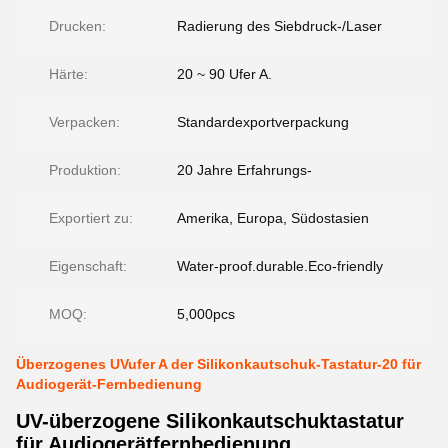
Drucken:
Radierung des Siebdruck-/Laser
Härte:
20 ~ 90 Ufer A.
Verpacken:
Standardexportverpackung
Produktion:
20 Jahre Erfahrungs-
Exportiert zu:
Amerika, Europa, Südostasien
Eigenschaft:
Water-proof.durable.Eco-friendly
MOQ:
5,000pcs
Überzogenes UVufer A der Silikonkautschuk-Tastatur-20 für
Audiogerät-Fernbedienung
UV-überzogene Silikonkautschuktastatur
für Audiogerätfernbedienung