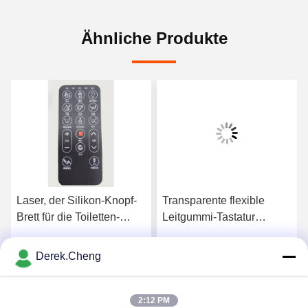
Ähnliche Produkte
Laser, der Silikon-Knopf-
Transparente flexible
Brett für die Toiletten-
Leitgummi-Tastatur
Spülung ätzt
Soems
Derek.Cheng
s
Erhalten Sie besten Preis
Erhalten Sie besten Preis
2:12 PM