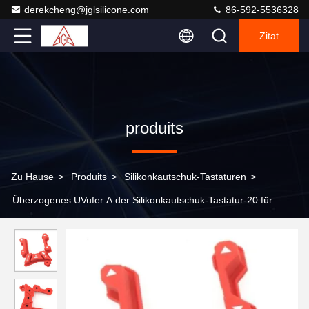
derekcheng@jglsilicone.com
86-592-5536328
Zitat
produits
Zu Hause
>
Produits
>
Silikonkautschuk-Tastaturen
>
Überzogenes UVufer A der Silikonkautschuk-Tastatur-20 für
Audiogerät-Fernbedienung