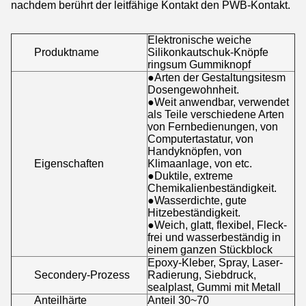
nachdem berührt der leitfähige Kontakt den PWB-Kontakt.
Elektronische weiche
Produktname
Silikonkautschuk-Knöpfe
ringsum Gummiknopf
●Arten der Gestaltungsitesm
Dosengewohnheit.
●Weit anwendbar, verwendet
als Teile verschiedene Arten
von Fernbedienungen, von
Computertastatur, von
Handyknöpfen, von
Eigenschaften
Klimaanlage, von etc.
●Duktile, extreme
Chemikalienbeständigkeit.
●Wasserdichte, gute
Hitzebeständigkeit.
●Weich, glatt, flexibel, Fleck-
frei und wasserbeständig in
einem ganzen Stückblock
Epoxy-Kleber, Spray, Laser-
Secondery-Prozess
Radierung, Siebdruck,
sealplast, Gummi mit Metall
Anteilhärte
Anteil 30~70