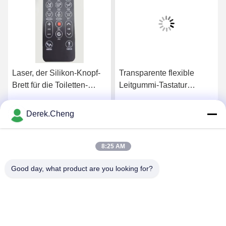
Laser, der Silikon-Knopf-
Transparente flexible
Brett für die Toiletten-
Leitgummi-Tastatur
Spülung ätzt
Soems
Derek.Cheng
s
Erhalten Sie besten Preis
Erhalten Sie besten Preis
8:25 AM
Good day, what product are you looking for?
Xiamen Juguangli Import & Export Co., Ltd
derekcheng@jglsilicone.com